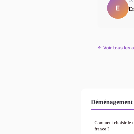
EC
E
E
← Voir tous les
Déménagement 
Comment choisir le me
france ?