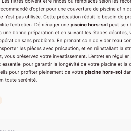
 Les filtres doivent être rincés ou remplacés selon les re
t recommandé d’opter pour une couverture de piscine afin de
ne n’est pas utilisée. Cette précaution réduit le besoin de pr
ilite l’entretien. Déménager une
piscine hors-sol
peut semb
c une bonne préparation et en suivant les étapes décrites,
 opération sans problème. En prenant soin de vider l’eau co
sporter les pièces avec précaution, et en réinstallant la st
 vous préservez votre investissement. L’entretien régulier 
t essentiel pour garantir la longévité de votre piscine et la q
eils pour profiter pleinement de votre
piscine hors-sol
dan
n toute sérénité.