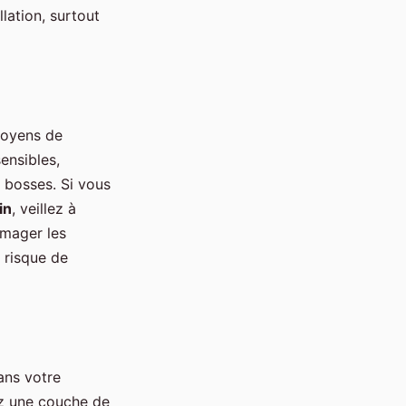
llation, surtout
moyens de
ensibles,
s bosses. Si vous
in
, veillez à
mmager les
e risque de
ans votre
sez une couche de