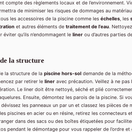
ant compte des règlements locaux et de l’environnement. V
ettra de minimiser les risques de dommages au matériau d
 tous les accessoires de la piscine comme les
échelles
, les
tration
et autres éléments de
traitement de l’eau
. Nettoye
r éviter qu’ils n’endommagent le
liner
ou d’autres parties de
e la structure
 la structure de la
piscine hors-sol
demande de la méthod
ncez par retirer le
liner
avec précaution. Veillez à ne pas 
ration. Le liner doit être nettoyé, séché et plié correcteme
craquelures. Ensuite, démontez les parois de la piscine. Si 
, dévissez les panneaux un par un et classez les pièces de 
es piscines en acier ou en résine, retirez les connecteurs et
ranger dans des sacs ou des boîtes étiquetées pour facilite
os pendant le démontage pour vous rappeler de l’ordre et