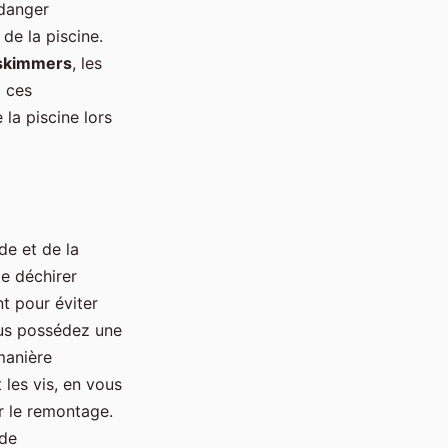
idanger
e la piscine.
skimmers
, les
z ces
 la piscine lors
e et de la
le déchirer
nt pour éviter
vous possédez une
manière
 les vis, en vous
r le remontage.
 de