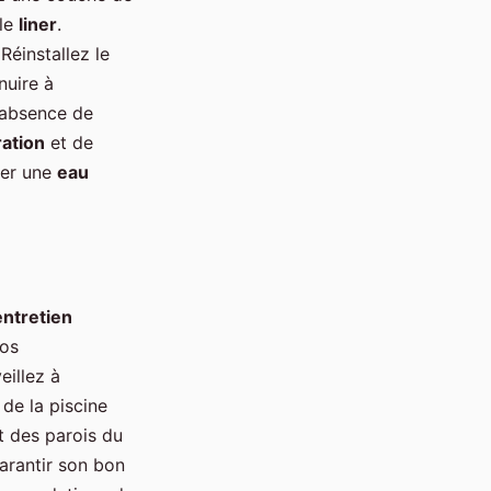
 le
liner
.
Réinstallez le
nuire à
l’absence de
tration
et de
rer une
eau
entretien
vos
eillez à
 de la piscine
t des parois du
arantir son bon