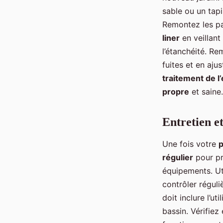
sable ou un tapi
Remontez les par
liner
en veillant 
l’étanchéité. Re
fuites et en aju
traitement de l
propre
et saine.
Entretien et
Une fois votre
p
régulier
pour pré
équipements. Ut
contrôler réguli
doit inclure l’uti
bassin. Vérifie