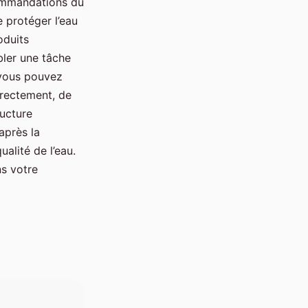
commandations du
 protéger l’eau
oduits
ler une tâche
 vous pouvez
rrectement, de
ructure
après la
ualité de l’eau.
s votre