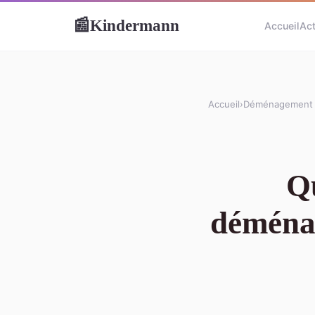
Kindermann
📰
Accueil
Ac
Accueil
›
Déménagement
Qu
déménag