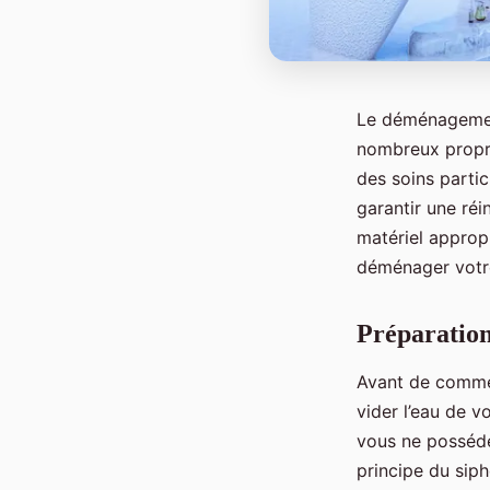
Le déménageme
nombreux propri
des soins partic
garantir une réi
matériel appropr
déménager votre 
Préparation
Avant de commen
vider l’eau de v
vous ne possédez
principe du siph