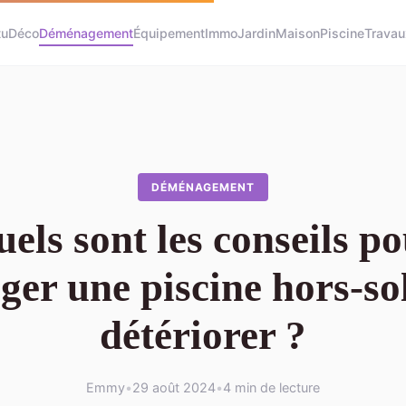
tu
Déco
Déménagement
Équipement
Immo
Jardin
Maison
Piscine
Travau
DÉMÉNAGEMENT
els sont les conseils p
er une piscine hors-sol
détériorer ?
Emmy
•
29 août 2024
•
4 min de lecture