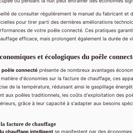
cupée ou pendant la nuit peut entraîner des économies signi
nseillé de consulter régulièrement le manuel du fabricant et 
icielles pour tirer parti des dernières améliorations technol
erformances de votre poêle connecté. Ces pratiques garant
auffage efficace, mais prolongent également la durée de vie
conomiques et écologiques du poêle connect
n
poêle connecté
présente de nombreux avantages économ
 matière d'économies sur la facture de chauffage, ces appa
ise de la température, réduisant ainsi le gaspillage énergét
 aux poêles traditionnels, les coûts d'exploitation des po
érieurs, grâce à leur capacité à s'adapter aux besoins spéc
la facture de chauffage
u chauffage intelligent
se manifestent par des économies s