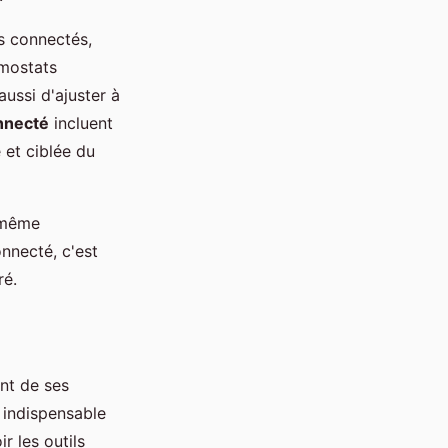
s connectés,
rmostats
ussi d'ajuster à
nnecté
incluent
 et ciblée du
a même
nnecté, c'est
ré.
nt de ses
 indispensable
r les outils