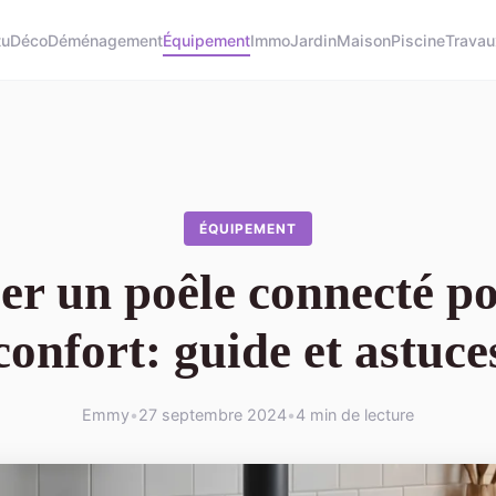
tu
Déco
Déménagement
Équipement
Immo
Jardin
Maison
Piscine
Travau
ÉQUIPEMENT
ler un poêle connecté p
confort: guide et astuce
Emmy
•
27 septembre 2024
•
4 min de lecture