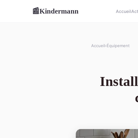
Kindermann
📰
Accueil
Ac
Accueil
›
Équipement
Instal