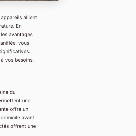
appareils allient
rature. En
e les avantages
anifiée, vous
ignificatives.
 à vos besoins.
aine du
ermettent une
ante offre un
 domicile avant
ctés offrent une
.