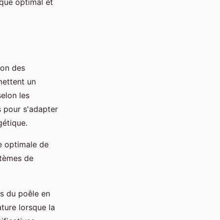
ique optimal et
ion des
mettent un
selon les
 pour s'adapter
gétique.
e optimale de
ystèmes de
es du poêle en
ture lorsque la