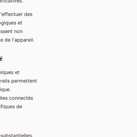
ficatives.
d'effectuer des
ogiques et
issent non
 de l'appareil.
é
iques et
reils permettent
ique.
êles connectés
ifiques de
ubstantielles.