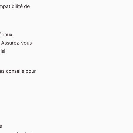
mpatibilité de
ériaux
. Assurez-vous
si.
ues conseils pour
e