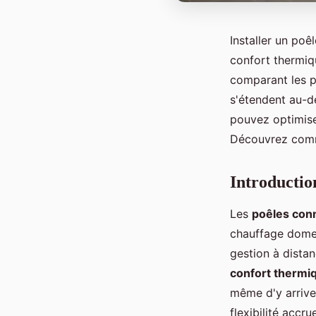
Installer un poê
confort thermiqu
comparant les po
s'étendent au-de
pouvez optimiser
Découvrez comme
Introductio
Les
poêles con
chauffage domes
gestion à distan
confort thermi
même d'y arrive
flexibilité acc