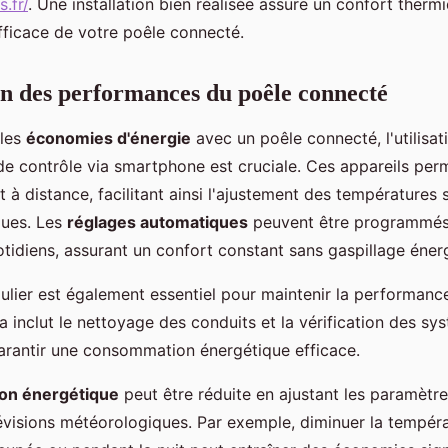
s.fr/
. Une installation bien réalisée assure un confort therm
efficace de votre poêle connecté.
n des performances du poêle connecté
 les
économies d'énergie
avec un poêle connecté, l'utilisat
 de contrôle via smartphone est cruciale. Ces appareils per
t à distance, facilitant ainsi l'ajustement des températures 
ques. Les
réglages automatiques
peuvent être programmés
otidiens, assurant un confort constant sans gaspillage éner
gulier est également essentiel pour maintenir la performanc
a inclut le nettoyage des conduits et la vérification des s
 garantir une consommation énergétique efficace.
on énergétique
peut être réduite en ajustant les paramètr
évisions météorologiques. Par exemple, diminuer la tempéra