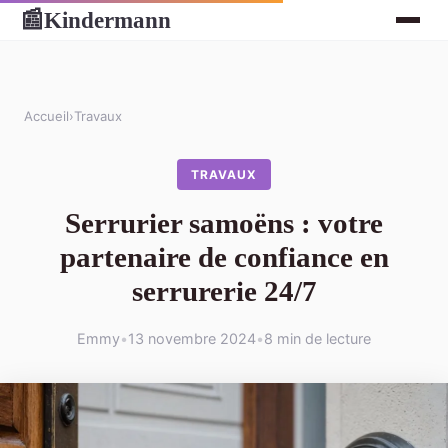
Kindermann
📰
Accueil
›
Travaux
TRAVAUX
Serrurier samoëns : votre
partenaire de confiance en
serrurerie 24/7
Emmy
•
13 novembre 2024
•
8 min de lecture