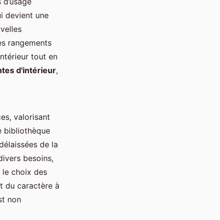
s d’usage
i devient une
velles
s rangements
ntérieur tout en
ntes d'intérieur
,
es, valorisant
e bibliothèque
délaissées de la
divers besoins,
, le choix des
t du caractère à
st non