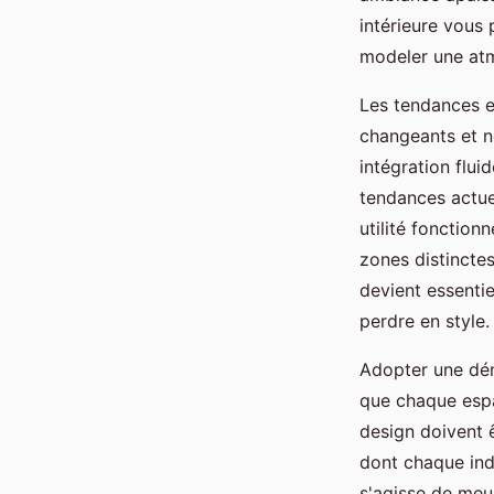
intérieure vous
modeler une atm
Les tendances 
changeants et n
intégration flui
tendances actuel
utilité fonction
zones distincte
devient essentie
perdre en style.
Adopter une dém
que chaque espa
design doivent 
dont chaque indi
s'agisse de meub