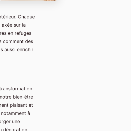
térieur. Chaque
 axée sur la
ires en refuges
ez comment des
 aussi enrichir
transformation
notre bien-être
ent plaisant et
he notamment à
forger une
n décoration