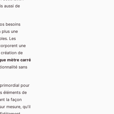
is aussi de
os besoins
 plus une
bles. Les
ncorporent une
a création de
que mètre carré
tionnalité sans
primordial pour
es éléments de
nt la façon
sur mesure, qu'il
 fidèlement