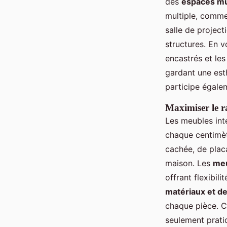
des
espaces mu
multiple, comme
salle de projec
structures. En 
encastrés et le
gardant une est
participe égale
Maximiser le r
Les meubles inté
chaque centimèt
cachée, de plac
maison. Les
meu
offrant flexibilit
matériaux et d
chaque pièce. C
seulement pratiq