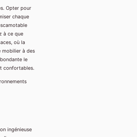
s. Opter pour
miser chaque
 escamotable
z à ce que
aces, où la
 mobilier à des
 abondante le
et confortables.
ironnements
ion ingénieuse