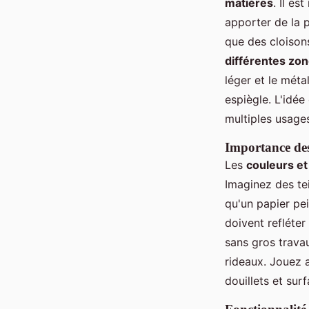
matières
. Il es
apporter de la p
que des cloison
différentes zo
léger et le mét
espiègle. L'idée
multiples usage
Importance des 
Les
couleurs et
Imaginez des te
qu'un papier pei
doivent refléter
sans gros trava
rideaux. Jouez 
douillets et sur