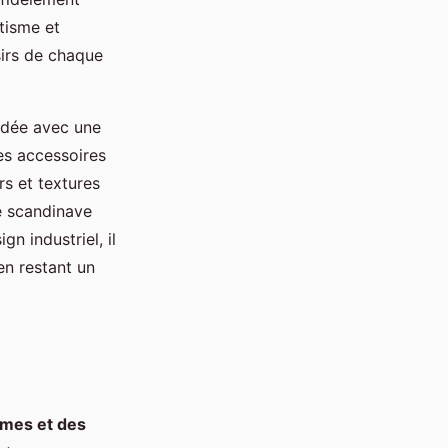
tisme et
ésirs de chaque
ordée avec une
es accessoires
s et textures
le scandinave
n industriel, il
en restant un
umes et des