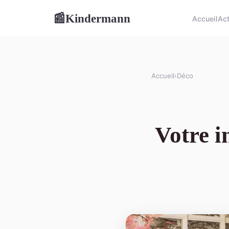
Kindermann
📰
Accueil
Ac
Accueil
›
Déco
Votre i