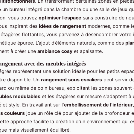
ltifonctionnels
. En transformant certaines zones en pièce
 un bureau intégré dans la chambre ou une salle de jeux qu
tion, vous pouvez
optimiser l’espace
sans construire de nou
vous inspirant des
idées de rangement
modernes, comme le
s étagères flottantes, vous parvenez à désencombrer votre i
hétique épurée. L’ajout d’éléments naturels, comme des
pla
ment à créer une
ambiance cosy
et apaisante.
angement avec des meubles intégrés
grés représentent une solution idéale pour les petits espac
re disponible. Un
rangement sous escaliers
peut servir d
ard ou même de coin bureau, exploitant les zones souvent 
bles modulables
et les étagères sur mesure s'adaptent à 
é et style. En travaillant sur l'
embellissement de l’intérieur
es couleurs
joue un rôle clé pour ajouter de la profondeur e
ette approche facilite la création d'un environnement qui e
ue mais visuellement équilibré.