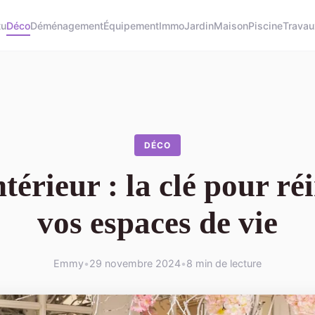
tu
Déco
Déménagement
Équipement
Immo
Jardin
Maison
Piscine
Travau
DÉCO
ntérieur : la clé pour ré
vos espaces de vie
Emmy
•
29 novembre 2024
•
8 min de lecture