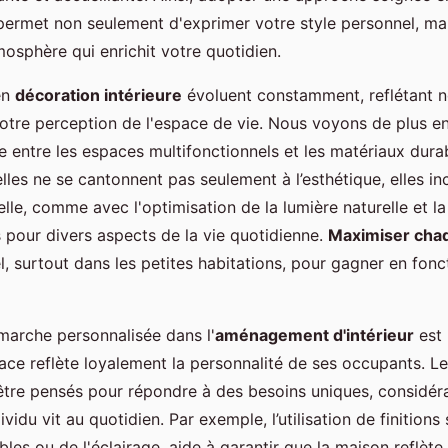
 permet non seulement d'exprimer votre style personnel, ma
osphère qui enrichit votre quotidien.
en
décoration intérieure
évoluent constamment, reflétant n
otre perception de l'espace de vie. Nous voyons de plus en
de entre les espaces multifonctionnels et les matériaux dura
les ne se cantonnent pas seulement à l’esthétique, elles i
nelle, comme avec l'optimisation de la lumière naturelle et l
s pour divers aspects de la vie quotidienne.
Maximiser cha
l, surtout dans les petites habitations, pour gagner en fonc
arche personnalisée dans l'
aménagement d'intérieur
est 
ce reflète loyalement la personnalité de ses occupants. L
être pensés pour répondre à des besoins uniques, considéra
vidu vit au quotidien. Par exemple, l’utilisation de finitions 
les ou de l'éclairage, aide à garantir que la maison reflète