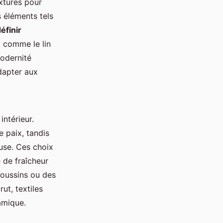
extures pour
s éléments tels
éfinir
 comme le lin
odernité
dapter aux
intérieur.
 paix, tandis
euse. Ces choix
 de fraîcheur
coussins ou des
ut, textiles
amique.