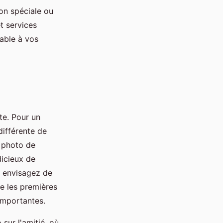
on spéciale ou
t services
sable à vos
te. Pour un
différente de
s photo de
dicieux de
, envisagez de
e les premières
 importantes.
ur l'amitié, où