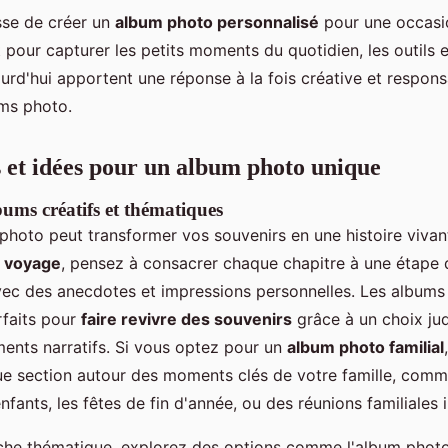
gisse de créer un
album photo personnalisé
pour une occasi
pour capturer les petits moments du quotidien, les outils e
urd'hui apportent une réponse à la fois créative et respon
ms photo.
s et idées pour un album photo unique
ums créatifs et thématiques
photo peut transformer vos souvenirs en une histoire vivan
 voyage
, pensez à consacrer chaque chapitre à une étape 
avec des anecdotes et impressions personnelles. Les album
faits pour
faire revivre des souvenirs
grâce à un choix ju
ments narratifs. Si vous optez pour un
album photo familial
ue section autour des moments clés de votre famille, comm
fants, les fêtes de fin d'année, ou des réunions familiales
he thématique, explorez des options comme l'album photo s