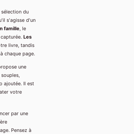
 sélection du
il s'agisse d'un
n famille
, le
e capturée.
Les
re livre, tandis
 à chaque page.
 propose une
 souples,
ajoutée. Il est
ater votre
encer par une
ière
yage. Pensez à