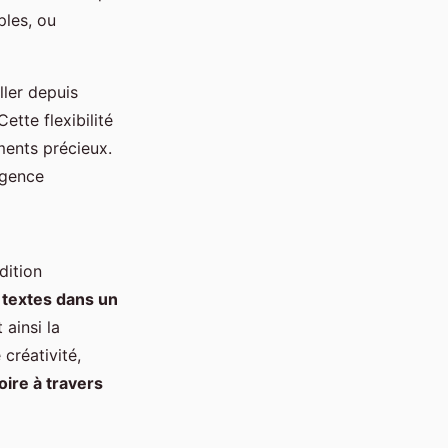
ples, ou
ller depuis
ette flexibilité
ments précieux.
ligence
dition
 textes dans un
ainsi la
créativité,
oire à travers