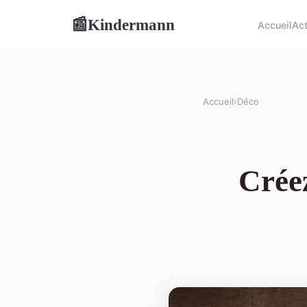
Kindermann
📰
Accueil
Ac
Accueil
›
Déco
Crée