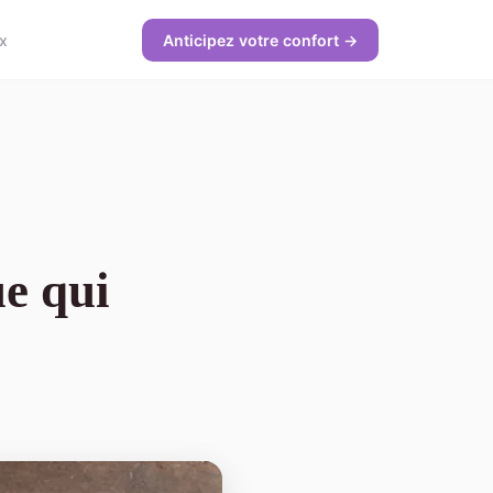
x
Anticipez votre confort →
e qui