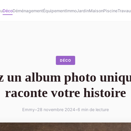
tu
Déco
Déménagement
Équipement
Immo
Jardin
Maison
Piscine
Travau
DÉCO
z un album photo uniqu
raconte votre histoire
Emmy
•
28 novembre 2024
•
6 min de lecture