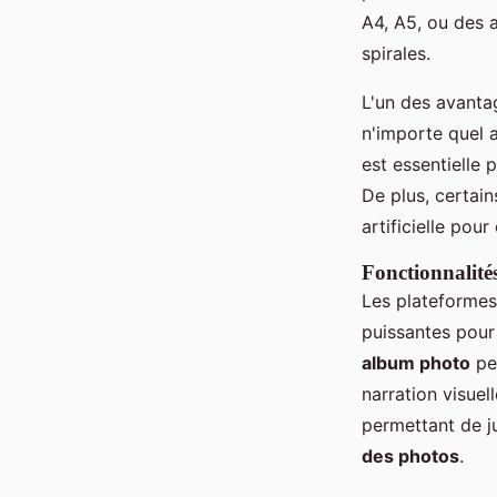
A4, A5, ou des 
spirales.
L'un des avantag
n'importe quel a
est essentielle
De plus, certains
artificielle pou
Fonctionnalité
Les plateformes
puissantes pour 
album photo
per
narration visuel
permettant de j
des photos
.