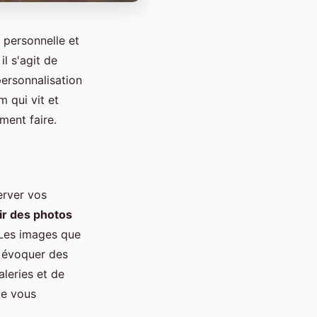
 personnelle et
l s'agit de
personnalisation
 qui vit et
ment faire.
erver vos
ir des photos
 Les images que
i évoquer des
leries et de
ue vous