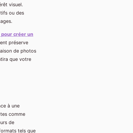
rêt visuel.
tifs ou des
mages.
 pour créer un
ment préserve
naison de photos
tira que votre
âce à une
sites comme
eurs de
formats tels que