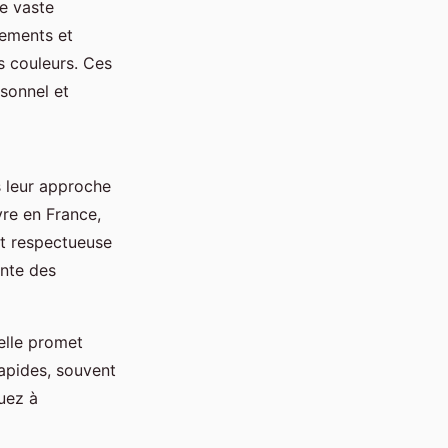
ne vaste
sements et
es couleurs. Ces
rsonnel et
s leur approche
re en France,
t respectueuse
ante des
elle promet
rapides, souvent
uez à