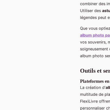
combiner des ima
Utiliser des
ast
légendes peut e
Que vous optie
album photo par
vos souvenirs, 
soigneusement ch
album photo ser
Outils et s
Plateformes en
La création d'
al
multitude de pl
FlexiLivre offre
personnaliser c